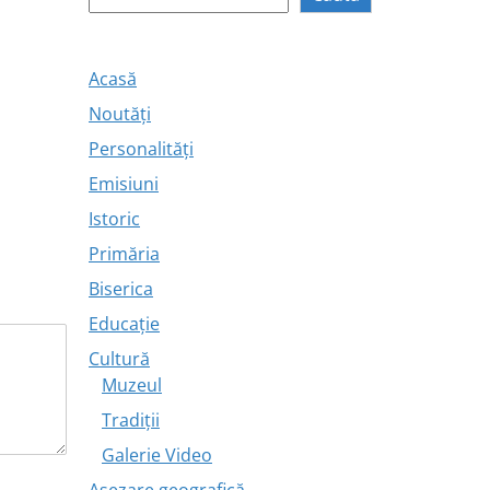
Acasă
Noutăți
Personalități
Emisiuni
Istoric
Primăria
Biserica
Educație
Cultură
Muzeul
Tradiții
Galerie Video
Așezare geografică