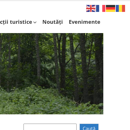
cții turistice
Noutăți
Evenimente
Caută
Caută