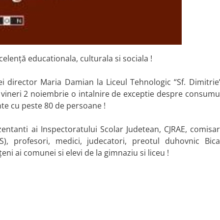
lență educationala, culturala si sociala !
ei director Maria Damian la Liceul Tehnologic “Sf. Dimitrie
 vineri 2 noiembrie o intalnire de exceptie despre consumu
nte cu peste 80 de persoane !
zentanti ai Inspectoratului Scolar Judetean, CJRAE, comisar
), profesori, medici, judecatori, preotul duhovnic Bica
ățeni ai comunei si elevi de la gimnaziu si liceu !