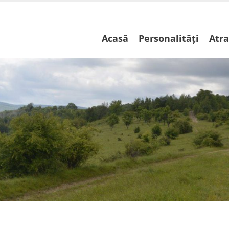
Skip
Acasă
Personalități
Atra
to
content