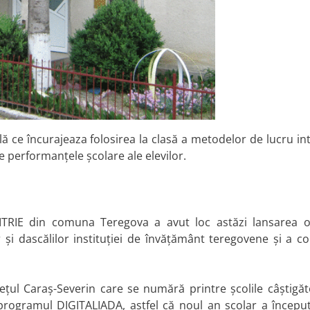
ă ce încurajeaza folosirea la clasă a metodelor de lucru in
te performanțele școlare ale elevilor.
TRIE din comuna Teregova a avut loc astăzi lansarea of
și dascălilor instituției de învățământ teregovene și a co
ețul Caraș-Severin care se numără printre școlile câștigăt
 programul DIGITALIADA, astfel că noul an școlar a începu