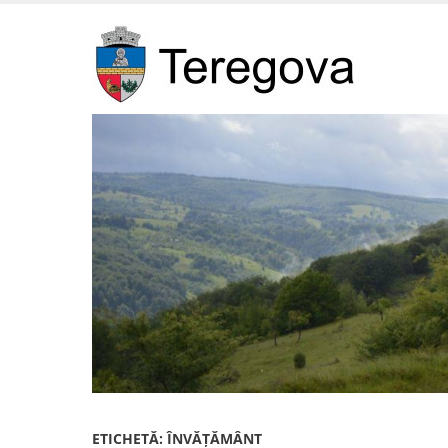
Skip
to
main
content
ETICHETĂ:
ÎNVĂȚĂMÂNT