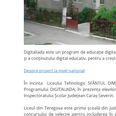
Digitaliada este un program de educație digital
și a conținutului digital educativ, pentru a creș
Despre proiect la nivel național
În incinta Liceului Tehnologic SFÂNTUL DIMI
Programului DIGITALIADA, în prezența elevilor 
Inspectoratului Școlar Județean Caraș-Severin.
Liceul din Teregova este prima școală din jud
concursului de selecție pentru includerea în