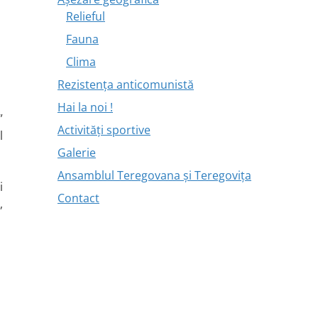
Relieful
Fauna
Clima
Rezistența anticomunistă
Hai la noi !
”
Activități sportive
l
Galerie
Ansamblul Teregovana și Teregovița
i
Contact
,