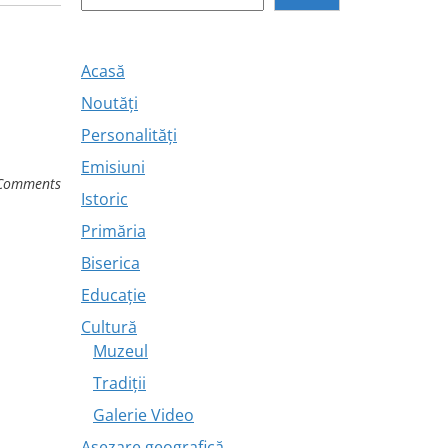
Acasă
Noutăți
Personalități
Emisiuni
Comments
Istoric
Primăria
Biserica
Educație
Cultură
Muzeul
Tradiții
Galerie Video
Așezare geografică