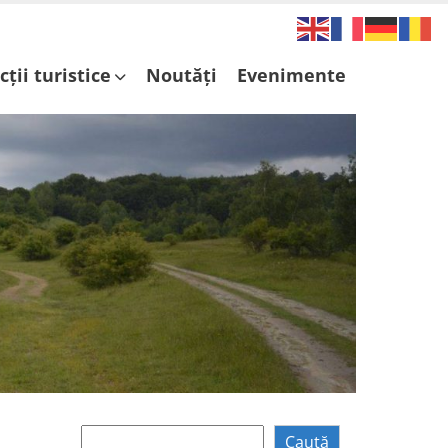
cții turistice
Noutăți
Evenimente
Caută
Caută