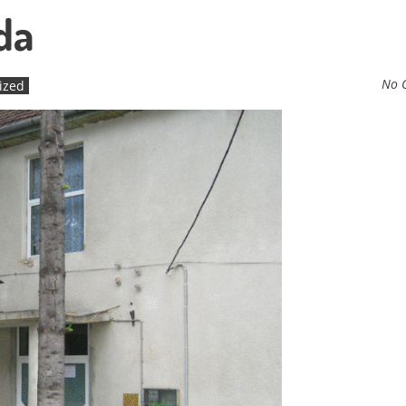
ada
No 
ized