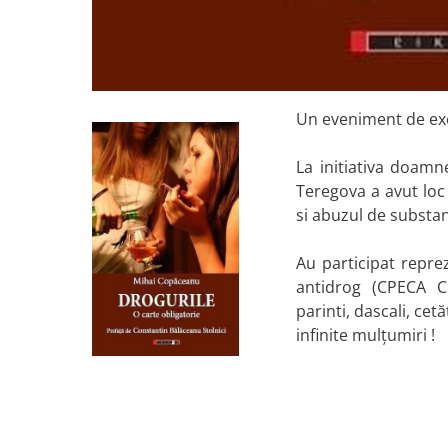
Un eveniment de exce
La initiativa doamn
Teregova a avut loc
si abuzul de substa
Au participat repre
antidrog (CPECA CS
parinti, dascali, cet
infinite mulțumiri !