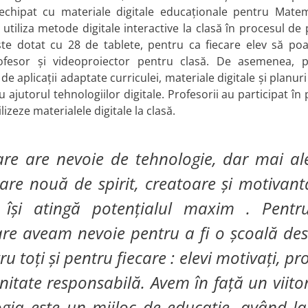
t echipat cu materiale digitale educaționale pentru Matem
 utiliza metode digitale interactive la clasă în procesul de
este dotat cu 28 de tablete, pentru ca fiecare elev să poa
rofesor și videoproiector pentru clasă. De asemenea, 
aplicații adaptate curriculei, materiale digitale și planuri 
 ajutorul tehnologiilor digitale. Profesorii au participat în 
lizeze materialele digitale la clasă.
are are nevoie de tehnologie, dar mai al
are nouă de spirit, creatoare și motivant
ă își atingă potențialul maxim . Pentr
re aveam nevoie pentru a fi o școală des
 toți și pentru fiecare : elevi motivați, pro
unitate responsabilă. Avem în față un viitor
logia este un mijloc de educație, având l