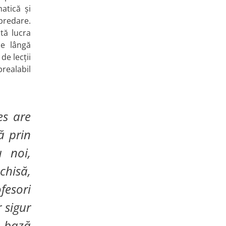
atică și
 predare.
tă lucra
pe lângă
de lecții
prealabil
es are
ă prin
u noi,
chisă,
fesori
 sigur
a bază