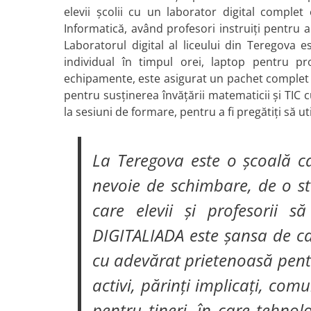
elevii școlii cu un laborator digital comple
Informatică, având profesori instruiți pentru a
Laboratorul digital al liceului din Teregova 
individual în timpul orei, laptop pentru p
echipamente, este asigurat un pachet complet de 
pentru susținerea învățării matematicii și TIC cu
la sesiuni de formare, pentru a fi pregătiți să uti
La Teregova este o școală c
nevoie de schimbare, de o st
care elevii și profesorii s
DIGITALIADA este șansa de ca
cu adevărat prietenoasă pentru
activi, părinți implicați, com
pentru tineri, în care tehno