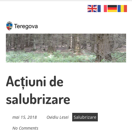
Skip
to
main
content
Acțiuni de
salubrizare
mai 15, 2018
Ovidiu Lesei
Salubrizare
No Comments