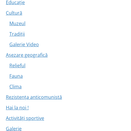
Educație
Cultură
Muzeul
Tradiții
Galerie Video
Așezare geografică
Relieful
Fauna
Clima
Rezistența anticomunistă
Hai la noi !
Activități sportive
Galerie