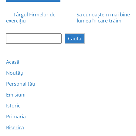
Posts
Târgul Firmelor de
Să cunoaștem mai bine
exercițiu
lumea în care trăim!
navigation
Caută
Caută
Acasă
Noutăți
Personalități
Emisiuni
Istoric
Primăria
Biserica